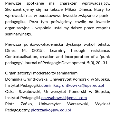
Pierwsze spotkanie ma charakter wprowadzający.
Skoncentrujemy się na tekście Mike’a Dinesa, który to
wprowadzi nas w podstawowe kwestie związane z punk-
pedagogiką. Poza tym poświęcimy chwilę na kwestie
organizacyjne - wspólnie ustalimy dalsze prace zespołu
seminaryjnego.
Pierwsza punkowo-akademicka dyskusja wokół tekstu:
Dines, M. (2015). Learning through resistance:
Contextualisation, creation and incorporation of a ‘punk
pedagogy.’ Journal of Pedagogic Development, 5(3), 20–31.
Organizatorzy i moderatorzy seminarium:
Dominika Gruntkowska, Uniwersytet Pomorski w Słupsku,
Instytut Pedagogiki,
dominika.gruntkowska@upsl.edu.pl
Oskar Szwabowski, Uniwersytet Pomorski w Słupsku,
Instytut Pedagogiki,
o.szwabowski@gmail.com
Piotr Zańko, Uniwersytet Warszawski, Wydział
Pedagogiczny,
piotr.zanko@uw.edu.pl