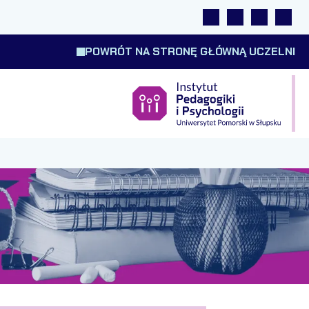
Linki
Wyszukiwarka
Tłumacz m
Wysok
POWRÓT NA STRONĘ GŁÓWNĄ UCZELNI