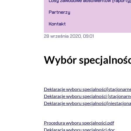
Losy zawodowe absolwentów (raporty
Partnerzy
Kontakt
28 września 2020, 09:01
Wybór specjalnośc
Deklaracje wyboru specjalności(stacjonarn
Deklaracje wyboru specjalności (stacjona
Deklaracje wyboru specjalności(niestacjon
Procedura wyboru specjalności.pdf
Deklaracja wyboru specjalności.doc