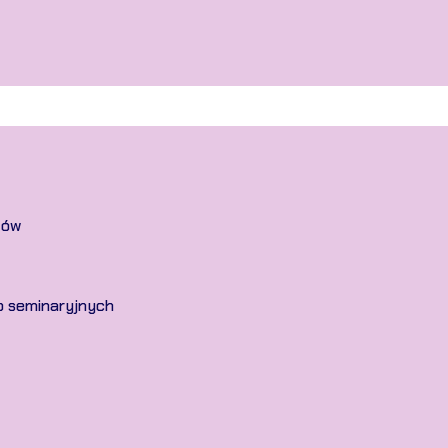
tów
p seminaryjnych