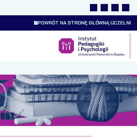
Linki
Wyszukiwarka
Tłumacz m
Wysok
POWRÓT NA STRONĘ GŁÓWNĄ UCZELNI