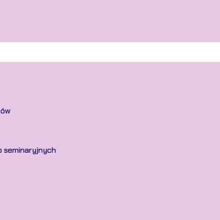
tów
p seminaryjnych