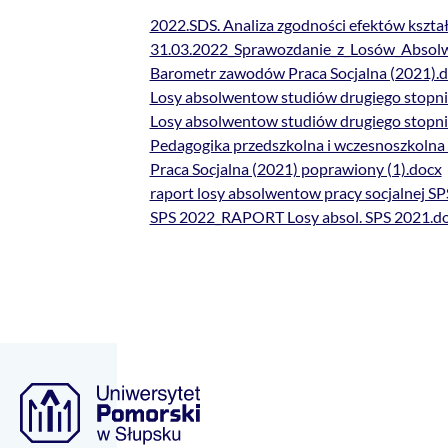
2022.SDS. Analiza zgodności efektów kszta
31.03.2022_Sprawozdanie_z_Losów_Absol
Barometr zawodów Praca Socjalna (2021).
Losy absolwentow studiów drugiego stopn
Losy absolwentow studiów drugiego stopn
Pedagogika przedszkolna i wczesnoszkolna
Praca Socjalna (2021) poprawiony (1).docx
raport losy absolwentow pracy socjalnej S
SPS 2022_RAPORT Losy absol. SPS 2021.d