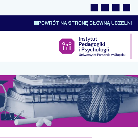
Linki
Wyszukiwarka
Tłumacz m
Wysok
POWRÓT NA STRONĘ GŁÓWNĄ UCZELNI